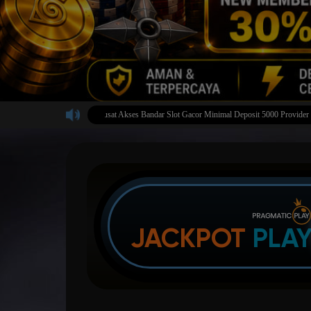
i DNASLOT, Pusat Akses Bandar Slot Gacor Minimal Deposit 5000 Provider Slot88 Terbaik.
JACKPOT
PLA