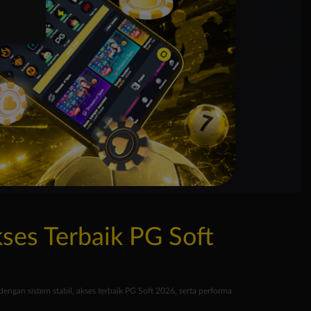
ses Terbaik PG Soft
t dengan sistem stabil, akses terbaik PG Soft 2026, serta performa