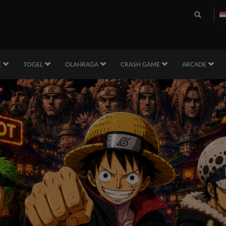
E
TOGEL
OLAHRAGA
CRASH GAME
ARCADE