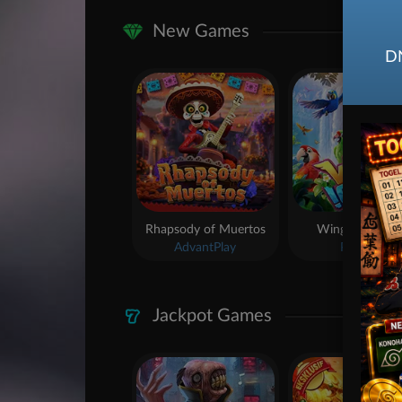
New Games
D
Rhapsody of Muertos
Wings of Iguaz
AdvantPlay
PG Soft
Jackpot Games