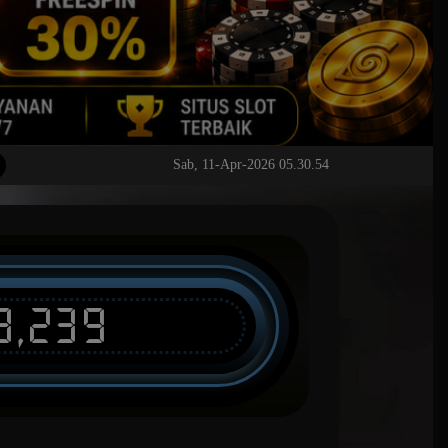
Sab, 11-Apr-2026 05.30.54
9.59. Selama waktu ini, Opus permainan tidak akan tersedia. Kami memohon maaf atas ketid
8,239