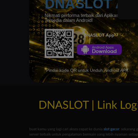
DNASLOT AP
Nikmati performa terbaik dari Aplikasi kami
Tersedia dalam Android!
DNASLOT App
*Pindai kode QR untuk Unduh
Android APK
DNASLOT | Link Logi
buat kamu yang lagi cari akses cepat ke dunia
slot gacor
, sekarang g
server terbaik untuk pengalaman bermain yang lebih nyaman setiap 