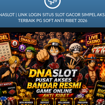
NASLOT | LINK LOGIN SITUS SLOT GACOR SIMPEL AKS
TERBAIK PG SOFT ANTI RIBET 2026
u
Mighty Panda
Glory Of Rome
MicroGaming
Habanero