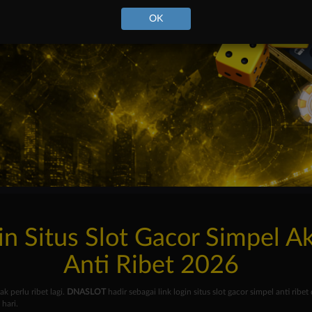
P
OK
n Situs Slot Gacor Simpel Ak
Anti Ribet 2026
ak perlu ribet lagi.
DNASLOT
hadir sebagai link login situs slot gacor simpel anti ribe
hari.